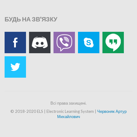
БУДЬ
НА ЗВ'ЯЗКУ
GOOGLE DRIVE
Сховище даних
“Google Диск дозволяє користувачам зберігати свої дані на серверах у хмарі і ділитися ними з іншими користувачами в Інтернеті.”
Всі права захищені.
© 2018-2020 ELS | Electronic Learning System |
Червоняк Артур
Михайлович
GOOGLE CLASSROOM
Веб-сервіс