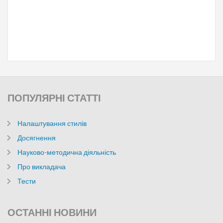
Система навчання
“Classtime - це помічник викладача, що збагачує заняття миттєвою візуалізацією рівня розуміння та прогресу усієї групи в живому часі.”
ПОПУЛЯРНІ
СТАТТІ
Налаштування стилів
KAHOOT!
Досягнення
Навчальна платформа
Науково-методична діяльність
Про викладача
“Kahoot! дає змогу створювати інтерактивні навчальні ігри: вікторини, обговорення, опитування.”
Тести
ОСТАННІ
НОВИНИ