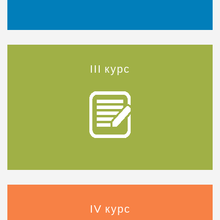
ІІІ курс
ІV курс